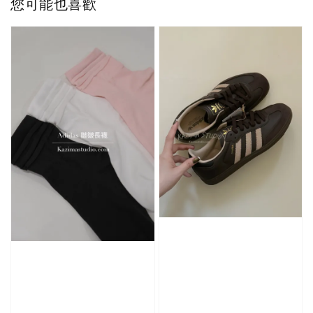
您可能也喜歡
加入購物車
加購優惠【單入品牌襪】
瀏覽全部
售完
售完
Adidas 
Nike 基本款 長
New Balance 基
三線襪 小
襪 中筒襪 過踝
本款 小Logo 襪
長襪 中筒襪
襪 （黑色／白
子 NB 中筒襪 過
色 黑色 黑
色）
踝襪 長襪 短襪