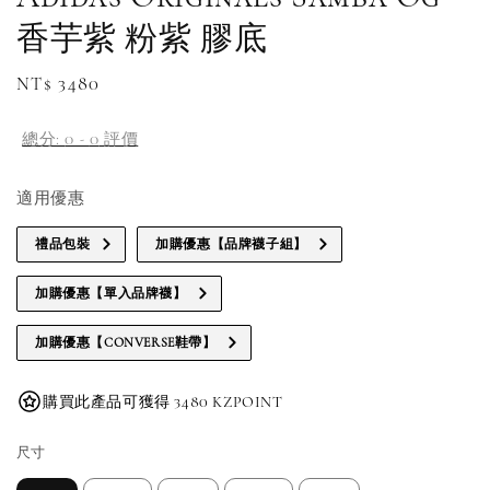
香芋紫 粉紫 膠底
Regular
NT$ 3480
price
總分:
0
-
0
評價
適用優惠
禮品包裝
加購優惠【品牌襪子組】
加購優惠【單入品牌襪】
加購優惠【CONVERSE鞋帶】
購買此產品可獲得 3480 KZPOINT
尺寸