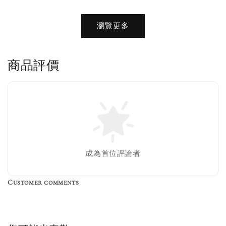
加購優惠【品牌襪子組】
瀏覽更多
瀏覽全部
商品評價
售完
Nike 長襪
New Balance 韓
襪 三入組
國限定 襪子組
色／橘色
燕麥 米灰 白色
Adidas 三葉草
成為首位評論者
／綠色／
粉紫 鵝黃 NB 中
襪子 兩入組（多
粉綠）
筒襪 三入組
色）
Customer comments
NT$ 220
NT$ 250
-
+
-
+
NT$ 550
NT$ 460
NT$ 580
NT$ 490