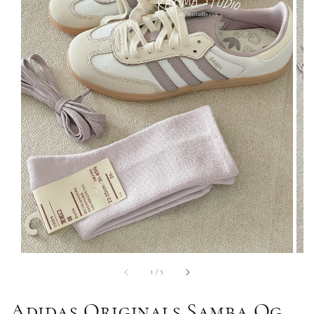
1
/
3
Adidas Originals Samba Og