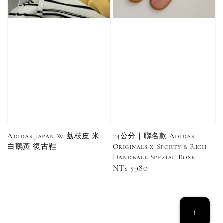
Adidas Japan W 荔枝皮 米
24公分｜聯名款 Adidas
Converse Chuck Taylor 1970 鞋帶 米/白/黑
白鵝黃 復古鞋
Originals x Sporty & Rich
Handball Spezial Rose
-
+
Regular
NT$ 5980
NT$ 100
price
NT$ 150
加入購物車
↑