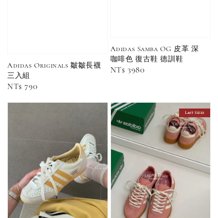
黑／白／灰（單
入／三入組）
NT$ 180
NT$ 190
Adidas Samba OG 皮革 深
-
+
NT$ 90
咖啡色 復古鞋 德訓鞋
NT$ 130
Adidas Originals 皺皺長襪
NT$ 100
Regular
NT$ 3980
NT$ 140
三入組
price
Regular
NT$ 790
price
加入購物車
Last Sizes
加購優惠【CONVERSE鞋帶】