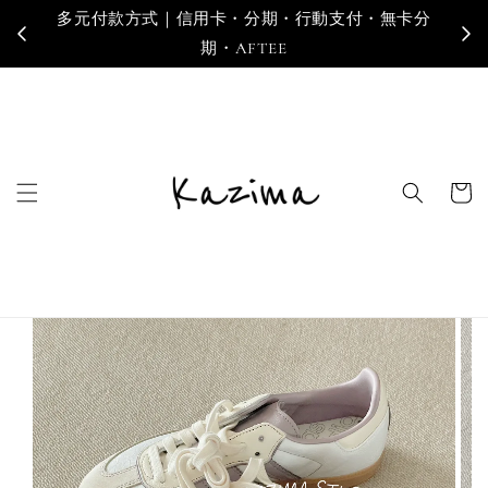
多元付款方式｜信用卡・分期・行動支付・無卡分
寄
期・AFTEE