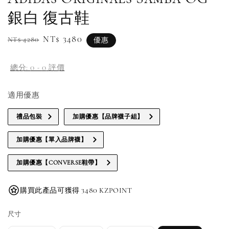
銀白 復古鞋
Regular
Sale
NT$ 3480
NT$ 4280
優惠
price
price
總分:
0
-
0
評價
適用優惠
禮品包裝
加購優惠【品牌襪子組】
加購優惠【單入品牌襪】
加購優惠【CONVERSE鞋帶】
購買此產品可獲得 3480 KZPOINT
尺寸