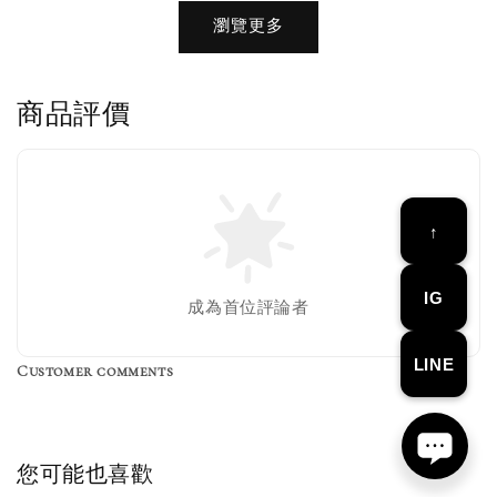
加購優惠【品牌襪子組】
瀏覽更多
瀏覽全部
商品評價
售完
↑
Nike 長襪
New Balance 韓
襪 三入組
國限定 襪子組
色／橘色
燕麥 米灰 白色
IG
Adidas 三葉草
成為首位評論者
／綠色／
粉紫 鵝黃 NB 中
襪子 兩入組（多
粉綠）
筒襪 三入組
色）
LINE
Customer comments
NT$ 220
NT$ 250
-
+
-
+
NT$ 550
NT$ 460
NT$ 580
NT$ 490
您可能也喜歡