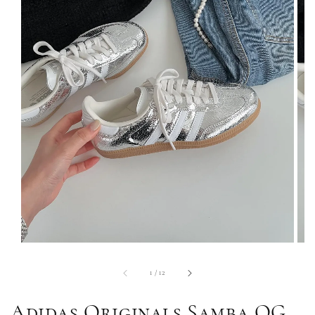
1
/
12
Adidas Originals Samba OG