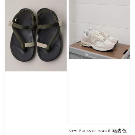
加入購物車
加購優惠【單入品牌襪】
瀏覽全部
售完
售完
Adidas 
Nike 基本款 長
New Balance 基
三線襪 小
襪 中筒襪 過踝
本款 小Logo 襪
長襪 中筒襪
襪 （黑色／白
子 NB 中筒襪 過
色 黑色 黑
色）
踝襪 長襪 短襪
黑／白／灰（單
New Balance 2002R 燕麥色
入／三入組）