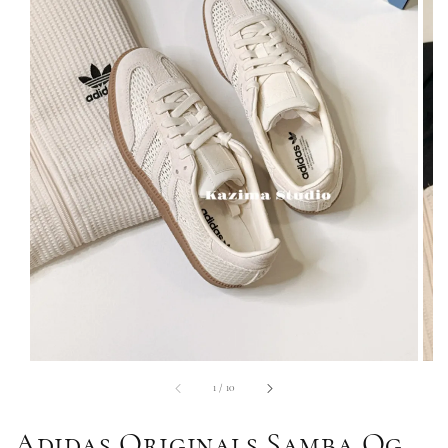
1
/
10
Adidas Originals Samba Og