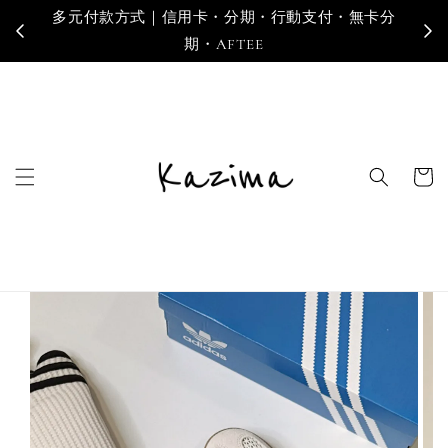
多元付款方式｜信用卡・分期・行動支付・無卡分
寄
期・AFTEE