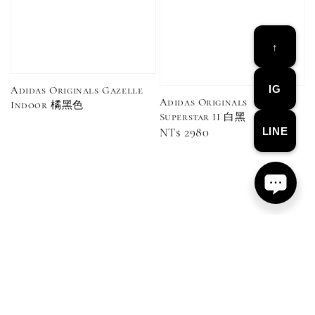
↑
IG
Adidas Originals Gazelle
Adidas Originals
Indoor 橘黑色
Superstar II 白黑
LINE
Regular
NT$ 2980
price
Converse Chuck Taylor 1970 鞋帶 米/白/黑
-
+
NT$ 100
NT$ 150
加入購物車