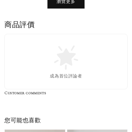
瀏覽更多
瀏覽全部
商品評價
售完
Nike 長襪
New Balance 韓
襪 三入組
國限定 襪子組
色／橘色
燕麥 米灰 白色
Adidas 三葉草
成為首位評論者
／綠色／
粉紫 鵝黃 NB 中
襪子 兩入組（多
粉綠）
筒襪 三入組
色）
Customer comments
NT$ 220
NT$ 250
-
+
-
+
NT$ 550
NT$ 460
NT$ 580
NT$ 490
您可能也喜歡