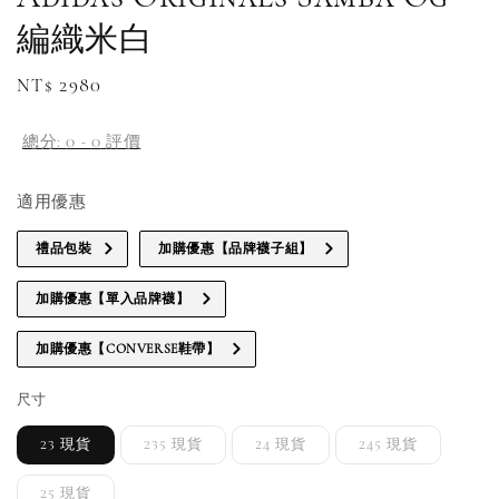
編織米白
Regular
NT$ 2980
補貨通知請洽客服
price
總分:
0
-
0
評價
適用優惠
禮品包裝
加購優惠【品牌襪子組】
加購優惠【單入品牌襪】
加購優惠【CONVERSE鞋帶】
尺寸
23 現貨
235 現貨
24 現貨
245 現貨
25 現貨