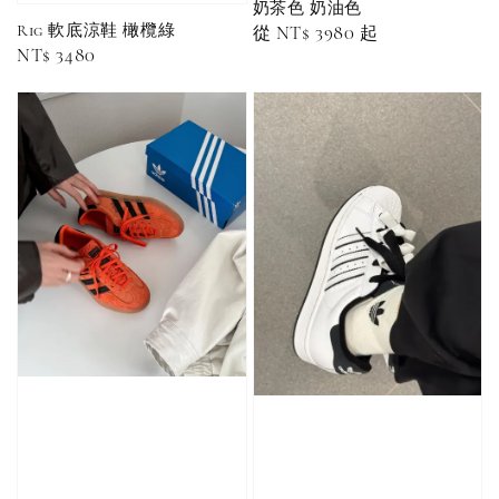
NT$ 180
奶茶色 奶油色
NT$ 190
Rig 軟底涼鞋 橄欖綠
Regular
從
NT$ 3980
起
Regular
NT$ 3480
price
-
+
price
NT$ 90
NT$ 130
NT$ 100
NT$ 140
加入購物車
加購優惠【CONVERSE鞋帶】