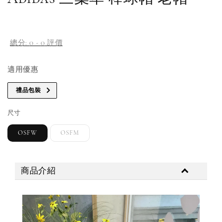
補貨通知請洽客服
總分:
0
-
0
評價
適用優惠
禮品包裝
尺寸
OSFW
OSFM
商品介紹