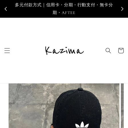
多元付款方式｜信用卡・分期・行動支付・無卡分
寄
期・AFTEE