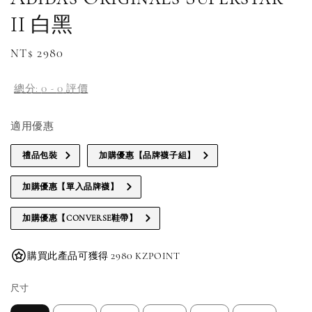
II 白黑
Regular
NT$ 2980
price
總分:
0
-
0
評價
適用優惠
禮品包裝
加購優惠【品牌襪子組】
加購優惠【單入品牌襪】
加購優惠【CONVERSE鞋帶】
購買此產品可獲得 2980 KZPOINT
尺寸