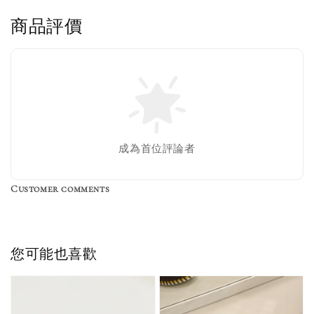
商品評價
售完
Nike 長襪
New Balance 韓
襪 三入組
國限定 襪子組
色／橘色
燕麥 米灰 白色
Adidas 三葉草
成為首位評論者
／綠色／
粉紫 鵝黃 NB 中
襪子 兩入組（多
粉綠）
筒襪 三入組
色）
Customer comments
NT$ 220
NT$ 250
-
+
-
+
NT$ 550
NT$ 460
NT$ 580
NT$ 490
您可能也喜歡
加入購物車