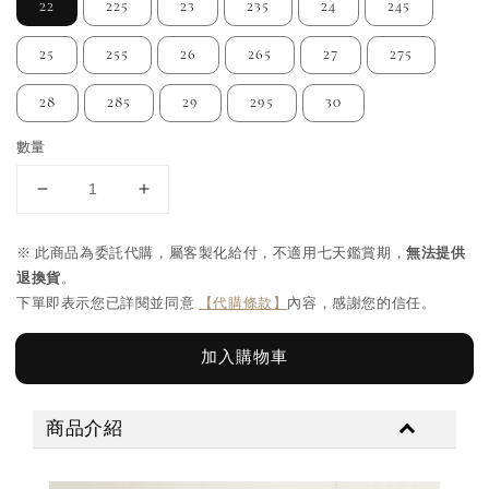
22
225
23
235
24
245
25
255
26
265
27
275
28
285
29
295
30
數量
※ 此商品為委託代購，屬客製化給付，不適用七天鑑賞期，
無法提供
退換貨
。
下單即表示您已詳閱並同意
【代購條款】
內容，感謝您的信任。
加入購物車
商品介紹