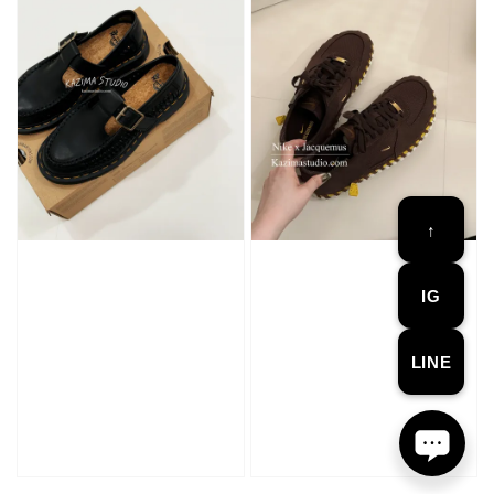
加購優惠【單入品牌襪】
瀏覽全部
售完
售完
↑
IG
Adidas 
Nike 基本款 長
New Balance 基
三線襪 小
襪 中筒襪 過踝
本款 小Logo 襪
長襪 中筒襪
LINE
襪 （黑色／白
子 NB 中筒襪 過
色 黑色 黑
色）
踝襪 長襪 短襪
黑／白／灰（單
入／三入組）
NT$ 180
NT$ 190