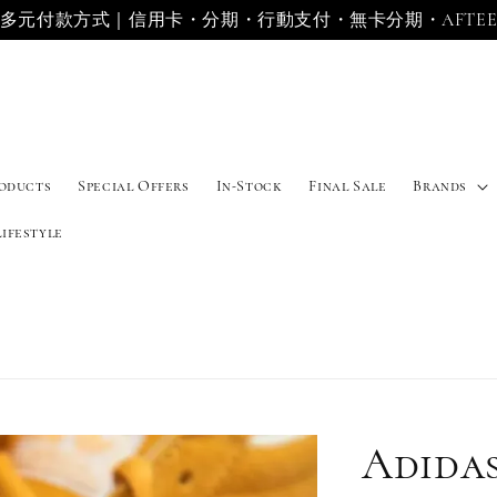
多元付款方式｜信用卡・分期・行動支付・無卡分期・AFTE
roducts
Special Offers
In-Stock
Final Sale
Brands
Lifestyle
Adida