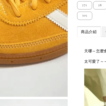
275
28
305
商品介紹
天哪～怎麼
太可愛了～