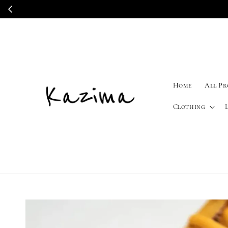
Home
All P
Clothing