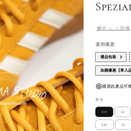
Spez
總分:
0
-
0
評價
適用優惠
禮品包裝
加購優惠【單入
購買此產品可獲得
尺寸
215
22
245
25