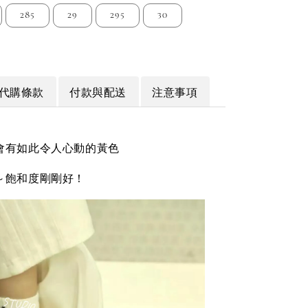
285
29
295
30
代購條款
付款與配送
注意事項
會有如此令人心動的黃色
～飽和度剛剛好！