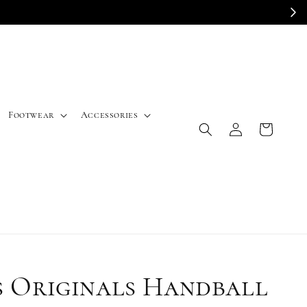
E
Footwear
Accessories
s Originals Handball