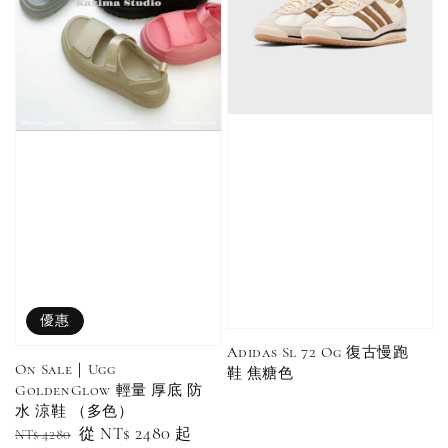
瀏覽全部
售完
售完
Adidas 
Nike 基本款 長
New Balance 基
三線襪 小
襪 中筒襪 過踝
本款 小Logo 襪
長襪 中筒襪
襪 （黑色／白
子 NB 中筒襪 過
色 黑色 黑
色）
踝襪 長襪 短襪
黑／白／灰（單
入／三入組）
NT$ 180
優惠
NT$ 190
Adidas Sl 72 Og 復古慢跑
On Sale｜Ugg
鞋 焦糖色
-
+
NT$ 90
GoldenGlow 輕量 厚底 防
NT$ 130
水 涼鞋 （多色）
NT$ 100
NT$ 140
Regular
Sale
從
NT$ 2480
起
NT$ 4280