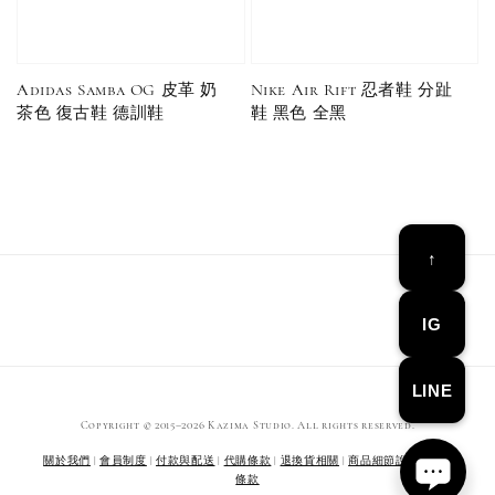
Adidas Samba OG 皮革 奶
Nike Air Rift 忍者鞋 分趾
Converse Chuck Taylor 1970 鞋帶 米/白/黑
茶色 復古鞋 德訓鞋
鞋 黑色 全黑
-
+
NT$ 100
NT$ 150
↑
加入購物車
IG
LINE
Copyright © 2015–2026 Kazima Studio. All rights reserved.
關於我們
|
會員制度
|
付款與配送
|
代購條款
|
退換貨相關
|
商品細節說明
|
服務
條款