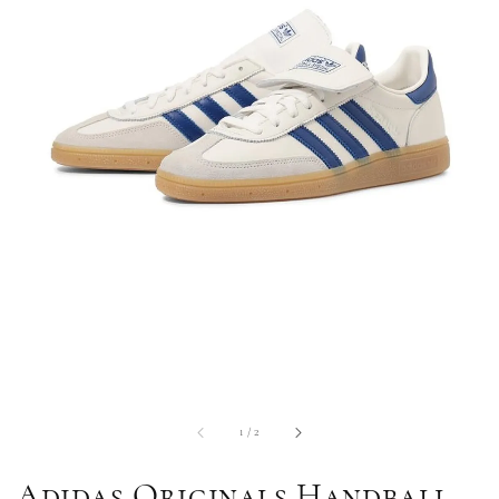
1
/
2
Adidas Originals Handball