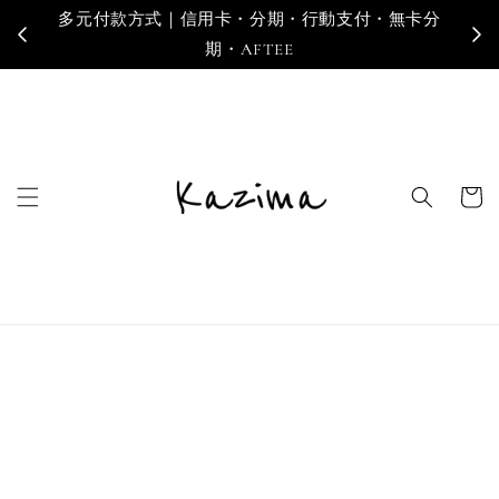
多元付款方式｜信用卡・分期・行動支付・無卡分
寄
期・AFTEE