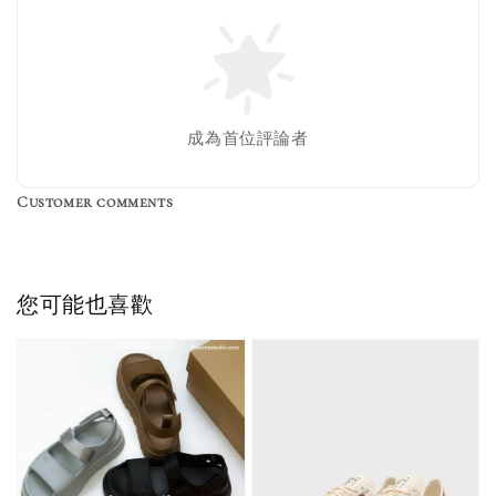
Nike 長襪
New Balance 韓
襪 三入組
國限定 襪子組
色／橘色
燕麥 米灰 白色
Adidas 三葉草
成為首位評論者
／綠色／
粉紫 鵝黃 NB 中
襪子 兩入組（多
粉綠）
筒襪 三入組
色）
Customer comments
NT$ 220
NT$ 250
-
+
-
+
NT$ 550
NT$ 460
NT$ 580
NT$ 490
您可能也喜歡
加入購物車
加購優惠【單入品牌襪】