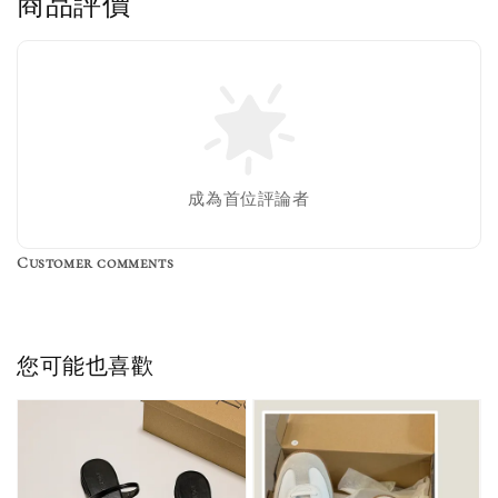
商品評價
售完
Nike 長襪
New Balance 韓
襪 三入組
國限定 襪子組
色／橘色
燕麥 米灰 白色
Adidas 三葉草
成為首位評論者
／綠色／
粉紫 鵝黃 NB 中
襪子 兩入組（多
粉綠）
筒襪 三入組
色）
Customer comments
NT$ 220
NT$ 250
-
+
-
+
NT$ 550
NT$ 460
NT$ 580
NT$ 490
您可能也喜歡
加入購物車