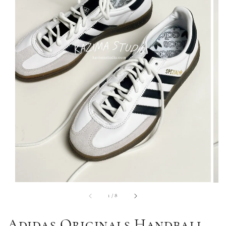
1
/
8
Adidas Originals Handball