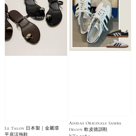
加購優惠【單入品牌襪】
瀏覽全部
售完
售完
Adidas 
Nike 基本款 長
New Balance 基
三線襪 小
襪 中筒襪 過踝
本款 小Logo 襪
長襪 中筒襪
襪 （黑色／白
子 NB 中筒襪 過
色 黑色 黑
色）
踝襪 長襪 短襪
黑／白／灰（單
入／三入組）
NT$ 180
NT$ 190
Adidas Originals Samba
Le Talon 日本製｜金屬環
Decon 軟皮德訓鞋
-
+
NT$ 90
平底涼拖鞋
NT$ 130