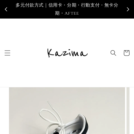
多元付款方式｜信用卡・分期・行動支付・無卡分
寄
期・AFTEE