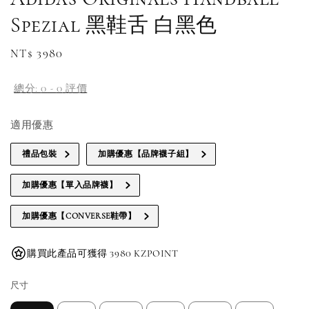
Spezial 黑鞋舌 白黑色
Regular
NT$ 3980
price
總分:
0
-
0
評價
適用優惠
禮品包裝
加購優惠【品牌襪子組】
加購優惠【單入品牌襪】
加購優惠【CONVERSE鞋帶】
購買此產品可獲得 3980 KZPOINT
尺寸