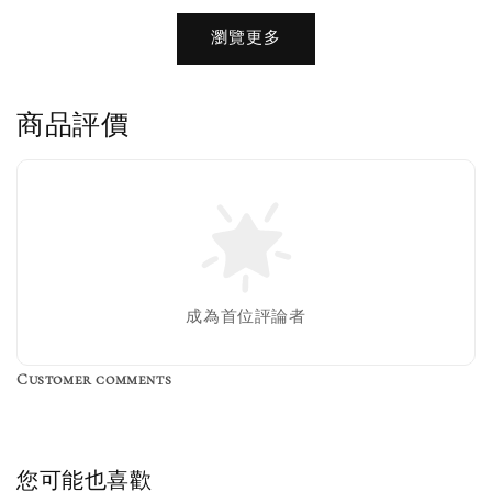
加購優惠【品牌襪子組】
瀏覽更多
瀏覽全部
商品評價
售完
Nike 長襪
New Balance 韓
襪 三入組
國限定 襪子組
色／橘色
燕麥 米灰 白色
Adidas 三葉草
成為首位評論者
／綠色／
粉紫 鵝黃 NB 中
襪子 兩入組（多
粉綠）
筒襪 三入組
色）
Customer comments
NT$ 220
NT$ 250
-
+
-
+
NT$ 550
NT$ 460
NT$ 580
NT$ 490
您可能也喜歡