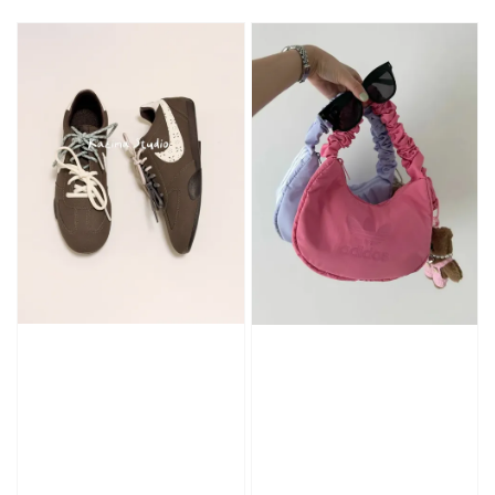
加入購物車
加購優惠【單入品牌襪】
瀏覽全部
售完
售完
Adidas 
Nike 基本款 長
New Balance 基
三線襪 小
襪 中筒襪 過踝
本款 小Logo 襪
長襪 中筒襪
襪 （黑色／白
子 NB 中筒襪 過
色 黑色 黑
色）
踝襪 長襪 短襪