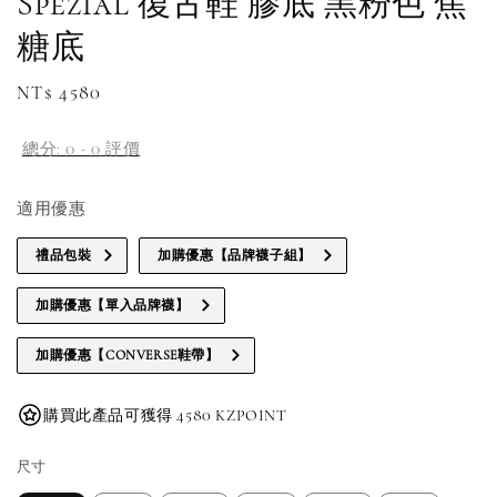
Spezial 復古鞋 膠底 黑粉色 焦
糖底
Regular
NT$ 4580
price
總分:
0
-
0
評價
適用優惠
禮品包裝
加購優惠【品牌襪子組】
加購優惠【單入品牌襪】
加購優惠【CONVERSE鞋帶】
購買此產品可獲得 4580 KZPOINT
尺寸