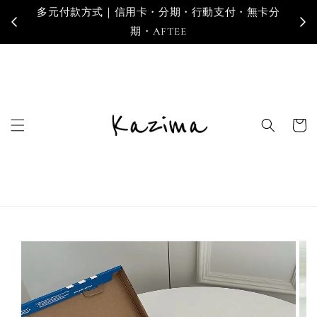
多元付款方式｜信用卡・分期・行動支付・無卡分
寄
期・AFTEE