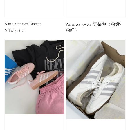
黑／白／灰（單
入／三入組）
NT$ 180
NT$ 190
Nike Sprint Sister
Adidas 3way 雲朵包（粉紫/
-
+
NT$ 90
粉紅）
Regular
NT$ 4180
NT$ 130
NT$ 100
price
NT$ 140
加入購物車
加購優惠【CONVERSE鞋帶】