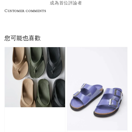
成為首位評論者
Nike 長襪
New Balance 韓
Customer comments
襪 三入組
國限定 襪子組
色／橘色
燕麥 米灰 白色
Adidas 三葉草
／綠色／
粉紫 鵝黃 NB 中
襪子 兩入組（多
粉綠）
筒襪 三入組
色）
您可能也喜歡
NT$ 220
NT$ 250
-
+
-
+
NT$ 550
NT$ 460
NT$ 580
NT$ 490
加入購物車
加購優惠【單入品牌襪】
瀏覽全部