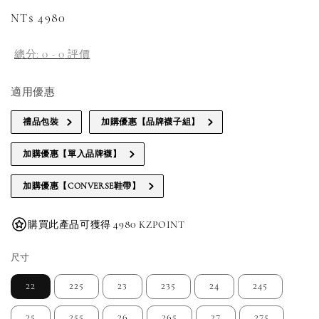
Regular
NT$ 4980
price
總分:
0
-
0
評價
適用優惠
禮品包裝
加購優惠【品牌襪子組】
加購優惠【單入品牌襪】
加購優惠【CONVERSE鞋帶】
購買此產品可獲得 4980 KZPOINT
尺寸
22
225
23
235
24
245
25
255
26
265
27
275