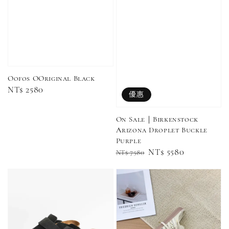
售完
售完
Adidas 
Oofos OOriginal Black
Nike 基本款 長
New Balance 基
三線襪 小
Regular
NT$ 2580
襪 中筒襪 過踝
本款 小Logo 襪
優惠
長襪 中筒襪
襪 （黑色／白
子 NB 中筒襪 過
price
色 黑色 黑
色）
踝襪 長襪 短襪
On Sale｜Birkenstock
黑／白／灰（單
Arizona Droplet Buckle
入／三入組）
NT$ 180
Purple
NT$ 190
Regular
Sale
NT$ 5580
NT$ 7580
price
price
-
+
NT$ 90
NT$ 130
NT$ 100
NT$ 140
加入購物車