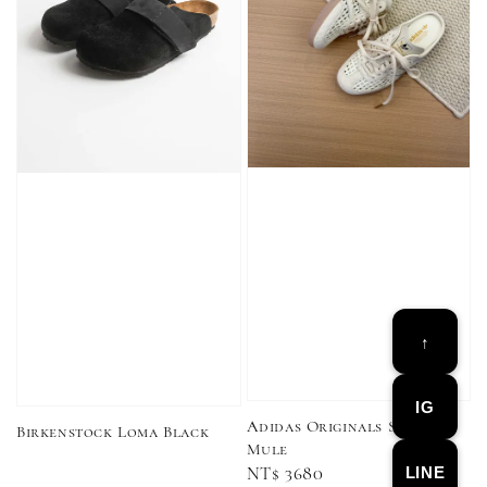
加購優惠【CONVERSE鞋帶】
↑
IG
Adidas Originals Samba
Birkenstock Loma Black
Mule
LINE
Regular
NT$ 3680