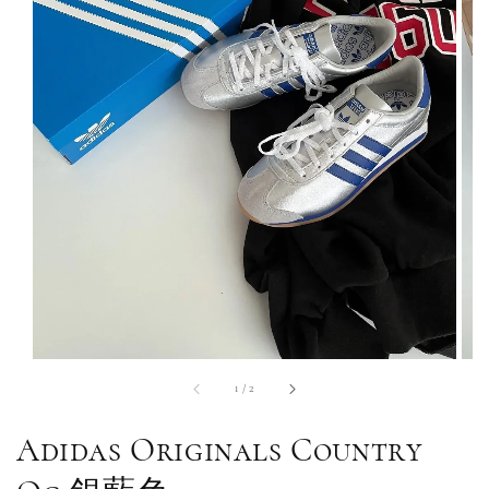
1
/
2
Adidas Originals Country