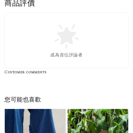
商品評價
售完
Nike 長襪
New Balance 韓
襪 三入組
國限定 襪子組
色／橘色
燕麥 米灰 白色
Adidas 三葉草
成為首位評論者
／綠色／
粉紫 鵝黃 NB 中
襪子 兩入組（多
粉綠）
筒襪 三入組
色）
Customer comments
NT$ 220
NT$ 250
-
+
-
+
NT$ 550
NT$ 460
NT$ 580
NT$ 490
您可能也喜歡
加入購物車