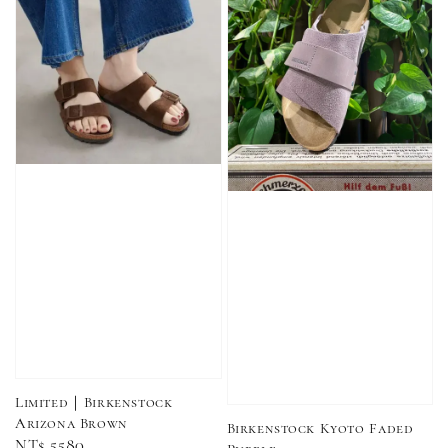
加購優惠【單入品牌襪】
瀏覽全部
售完
售完
Adidas 
Nike 基本款 長
New Balance 基
三線襪 小
襪 中筒襪 過踝
本款 小Logo 襪
長襪 中筒襪
襪 （黑色／白
子 NB 中筒襪 過
色 黑色 黑
色）
踝襪 長襪 短襪
黑／白／灰（單
入／三入組）
NT$ 180
NT$ 190
Limited｜Birkenstock
Arizona Brown
Birkenstock Kyoto Faded
Regular
NT$ 5580