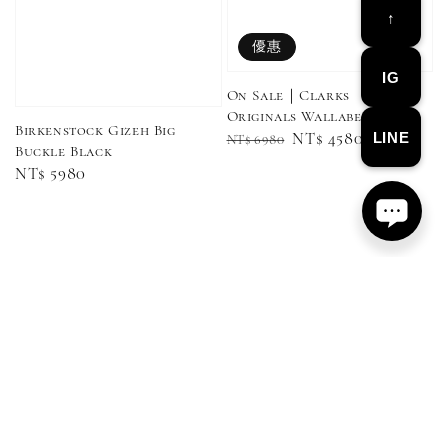
↑
優惠
IG
On Sale｜Clarks
Originals Wallabee Cola
Birkenstock Gizeh Big
LINE
Regular
Sale
NT$ 4580
NT$ 6980
Buckle Black
Converse Chuck Taylor 1970 鞋帶 米/白/黑
price
price
Regular
NT$ 5980
price
-
+
NT$ 100
NT$ 150
加入購物車