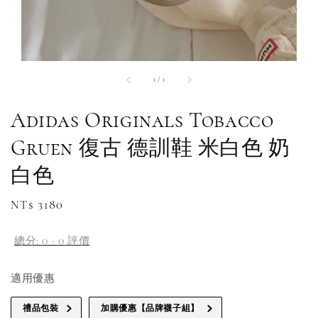
1
/
1
Adidas Originals Tobacco
Gruen 復古 德訓鞋 米白色 奶
白色
Regular
NT$ 3180
補貨通知請洽客服
price
總分:
0
-
0
評價
適用優惠
禮品包裝
加購優惠【品牌襪子組】