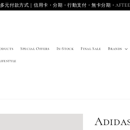
多元付款方式｜信用卡・分期・行動支付・無卡分期・AFTE
roducts
Special Offers
In-Stock
Final Sale
Brands
Lifestyle
Adidas