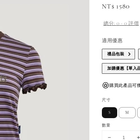
Regular
NT$ 1580
price
總分:
0
-
0
評價
適用優惠
禮品包裝
加購優惠【單入
購買此產品可獲得 
尺寸
S
M
數量