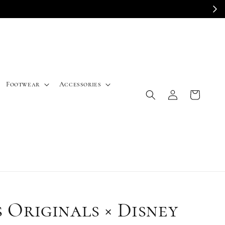
E
Footwear
Accessories
 Originals × Disney