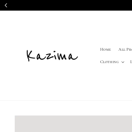
Home
All P
Clothing