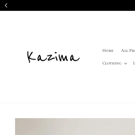
Home
All P
Clothing