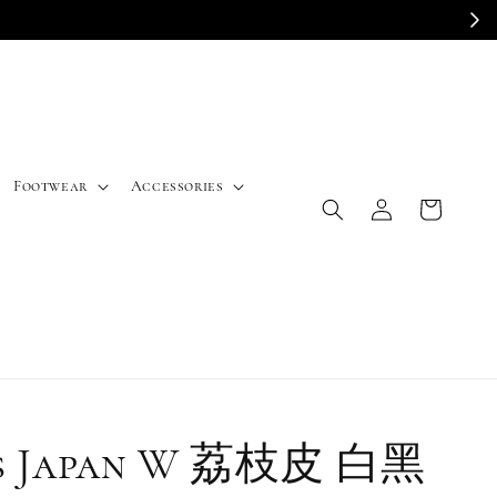
E
Footwear
Accessories
s Japan W 荔枝皮 白黑