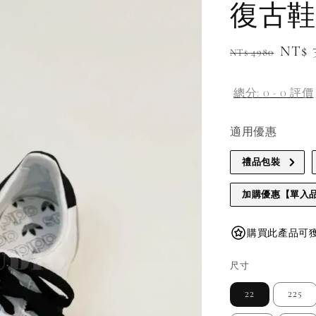
復古鞋
Regular
Sale
NT$ 
NT$ 4980
price
pric
總分:
0
-
0
評價
適用優惠
禮品包裝
加購優惠【單入
購買此產品可獲得 
尺寸
22
225