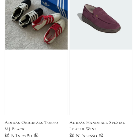
Adidas Originals Tokyo
Adidas Handball Spezial
MJ Black
Loafer Wine
Regular
從
NT$ 2580
起
Regular
從
NT$ 3280
起