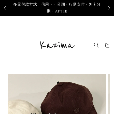
多元付款方式｜信用卡・分期・行動支付・無卡分
寄
期・AFTEE