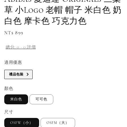
草 小Logo 老帽 帽子 米白色 奶
白色 摩卡色 巧克力色
Regular
NT$ 899
補貨通知請洽客服
price
總分:
0
-
0
評價
適用優惠
禮品包裝
顏色
米白色
可可色
尺寸
OSFW（小）
OSFM（大）