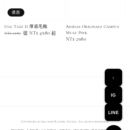
優惠
Ugg Tazz II 厚底毛靴
Adidas Originals Campus
Mule Pink
Regular
Sale
從
NT$ 4980
起
NT$ 5980
Regular
NT$ 2980
price
price
price
↑
IG
LINE
Copyright © 2015–2026 Kazima Studio. All rights reserved.