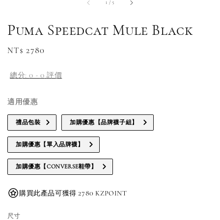
1
/
5
Puma Speedcat Mule Black
Regular
NT$ 2780
price
總分:
0
-
0
評價
適用優惠
禮品包裝
加購優惠【品牌襪子組】
加購優惠【單入品牌襪】
加購優惠【CONVERSE鞋帶】
購買此產品可獲得 2780 KZPOINT
尺寸