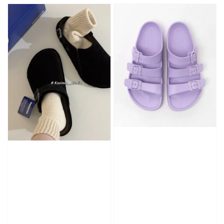
加入購物車
加購優惠【品牌襪子組】
瀏覽全部
售完
Nike 長襪
New Balance 韓
襪 三入組
國限定 襪子組
色／橘色
燕麥 米灰 白色
Adidas 三葉草
／綠色／
粉紫 鵝黃 NB 中
襪子 兩入組（多