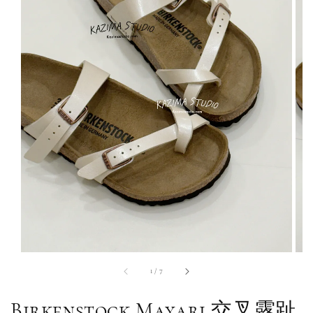
1
/
7
Birkenstock Mayari 交叉露趾