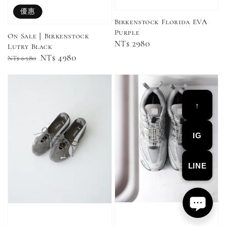
粉綠）
筒襪 三入組
色）
優惠
Birkenstock Florida EVA
Purple
NT$ 220
On Sale｜Birkenstock
Regular
NT$ 2980
NT$ 250
Lutry Black
-
+
-
+
NT$ 550
NT$ 460
price
Regular
Sale
NT$ 4980
NT$ 6580
NT$ 580
NT$ 490
price
price
加入購物車
↑
IG
加購優惠【單入品牌襪】
瀏覽全部
LINE
售完
售完