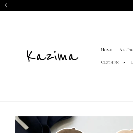
Home
All P
Clothing