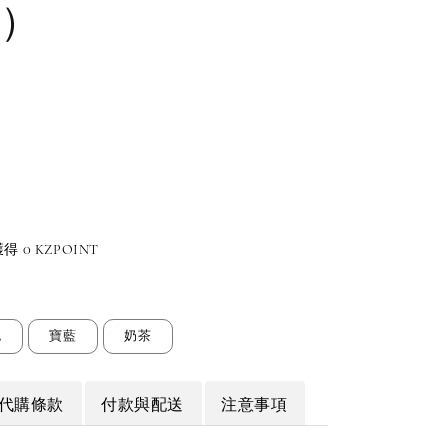
）
 0 KZPOINT
色
寶藍
奶茶
代購條款
付款與配送
注意事項