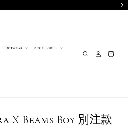
E
Footwear
Accessories
ra X Beams Boy 別注款