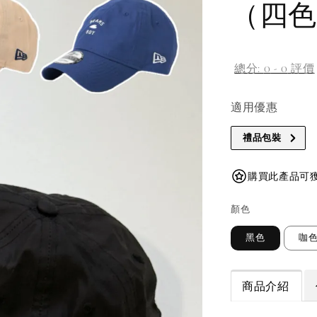
（四色
總分:
0
-
0
評價
適用優惠
禮品包裝
購買此產品可獲得
顏色
黑色
咖
商品介紹