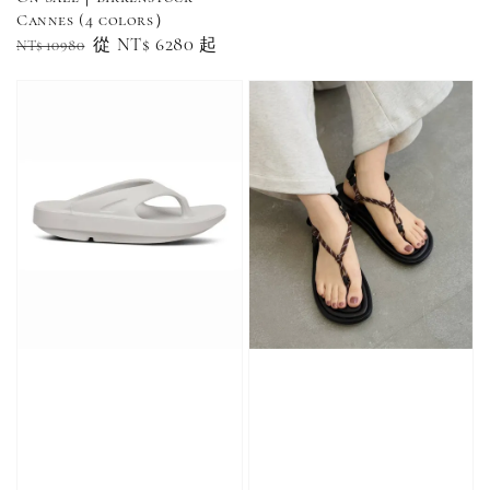
price
NT$ 100
NT$ 140
Cannes (4 colors）
Regular
Sale
從
NT$ 6280
起
NT$ 10980
price
price
加入購物車
加購優惠【CONVERSE鞋帶】