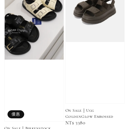
加購優惠【單入品牌襪】
瀏覽全部
售完
售完
Adidas 
Nike 基本款 長
New Balance 基
三線襪 小
襪 中筒襪 過踝
本款 小Logo 襪
長襪 中筒襪
襪 （黑色／白
子 NB 中筒襪 過
色 黑色 黑
色）
踝襪 長襪 短襪
黑／白／灰（單
入／三入組）
NT$ 180
NT$ 190
On Sale｜Ugg
優惠
GoldenGlow Embossed
Regular
NT$ 3380
-
+
NT$ 90
NT$ 130
On Sale｜Birkenstock