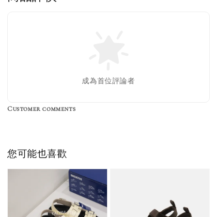
售完
Nike 長襪
New Balance 韓
襪 三入組
國限定 襪子組
色／橘色
燕麥 米灰 白色
Adidas 三葉草
成為首位評論者
／綠色／
粉紫 鵝黃 NB 中
襪子 兩入組（多
粉綠）
筒襪 三入組
色）
Customer comments
NT$ 220
NT$ 250
-
+
-
+
NT$ 550
NT$ 460
NT$ 580
NT$ 490
您可能也喜歡
加入購物車