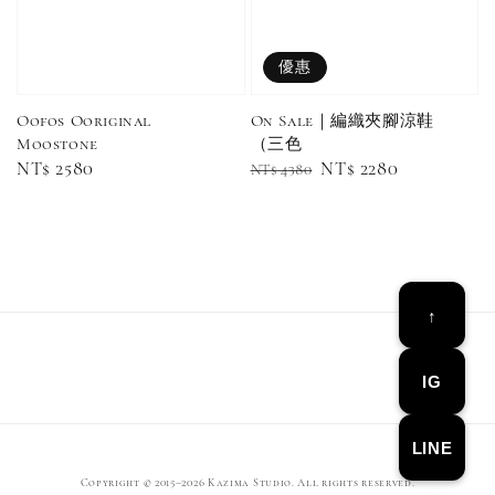
優惠
Oofos Ooriginal
On Sale｜編織夾腳涼鞋
Moostone
（三色
Converse Chuck Taylor 1970 鞋帶 米/白/黑
Regular
NT$ 2580
Regular
Sale
NT$ 2280
NT$ 4380
price
price
price
-
+
NT$ 100
NT$ 150
↑
加入購物車
IG
LINE
Copyright © 2015–2026 Kazima Studio. All rights reserved.