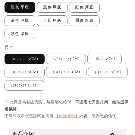
黑色 平底
黑色 厚底
紅色 厚底
灰色 厚底
卡其 厚底
墨綠 厚底
紫色 厚底
尺寸
36(23-23.5CM)
37(23.5-24CM)
38(24.5CM)
39(25-25.5CM)
40(25.5-26CM)
41(26-26.5CM)
42(27-27.5CM)
※ 此商品為委託代購，屬客製化給付，不適用七天鑑賞期，
無法提供
退換貨
。
下單即表示您已詳閱並同意
【代購條款】
內容，感謝您的信任。
商品介紹