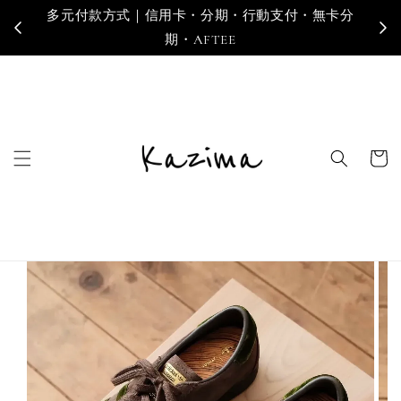
多元付款方式｜信用卡・分期・行動支付・無卡分
寄
期・AFTEE