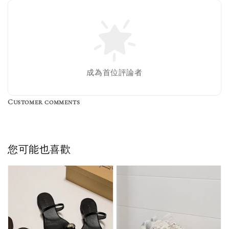
Nike 長襪
New Balance 韓
襪 三入組
國限定 襪子組
色／橘色
燕麥 米灰 白色
Adidas 三葉草
成為首位評論者
／綠色／
粉紫 鵝黃 NB 中
襪子 兩入組（多
粉綠）
筒襪 三入組
色）
Customer comments
NT$ 220
NT$ 250
-
+
-
+
NT$ 550
NT$ 460
NT$ 580
NT$ 490
您可能也喜歡
加入購物車
加購優惠【單入品牌襪】