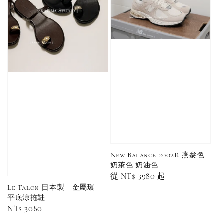
瀏覽全部
售完
售完
Adidas 
Nike 基本款 長
New Balance 基
三線襪 小
襪 中筒襪 過踝
本款 小Logo 襪
長襪 中筒襪
襪 （黑色／白
子 NB 中筒襪 過
色 黑色 黑
色）
踝襪 長襪 短襪
黑／白／灰（單
New Balance 2002R 燕麥色
入／三入組）
NT$ 180
奶茶色 奶油色
NT$ 190
Regular
從
NT$ 3980
起
price
Le Talon 日本製｜金屬環
-
+
NT$ 90
平底涼拖鞋
NT$ 130
Regular
NT$ 3080
NT$ 100
NT$ 140