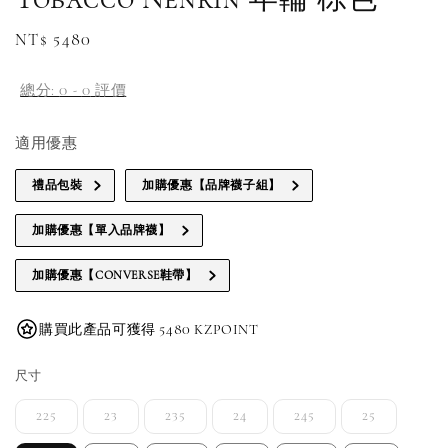
Regular
NT$ 5480
price
總分:
0
-
0
評價
適用優惠
禮品包裝
加購優惠【品牌襪子組】
加購優惠【單入品牌襪】
加購優惠【CONVERSE鞋帶】
購買此產品可獲得 5480 KZPOINT
尺寸
225
23
235
24
245
25