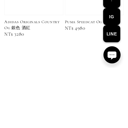
IG
Adidas Originals Country
Puma Speedcat Og
Og 銀色 酒紅
Regular
NT$ 4980
Converse Chuck Taylor 1970 鞋帶 米/白/黑
LINE
Regular
NT$ 3280
price
price
-
+
NT$ 100
NT$ 150
加入購物車
Copyright © 2015–2026 Kazima Studio. All rights reserved.
關於我們
|
會員制度
|
付款與配送
|
代購條款
|
退換貨相關
|
商品細節說明
|
服務