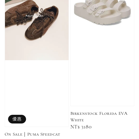
Birkenstock Florida EVA
優惠
White
Regular
NT$ 3180
price
On Sale｜Puma Speedcat