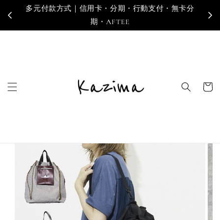
多元付款方式｜信用卡・分期・行動支付・無卡分
寄
期・AFTEE