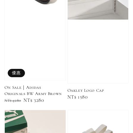
優惠
On Sale｜Adidas
Oakley Logo Cap
Originals BW Army Brown
Regular
NT$ 1580
Regular
Sale
NT$ 3280
NT$ 4280
price
price
price