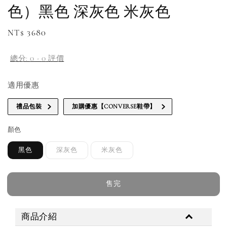
色）黑色 深灰色 米灰色
Regular
NT$ 3680
補貨通知請洽客服
price
總分:
0
-
0
評價
適用優惠
禮品包裝
加購優惠【CONVERSE鞋帶】
顏色
黑色
深灰色
米灰色
售完
商品介紹