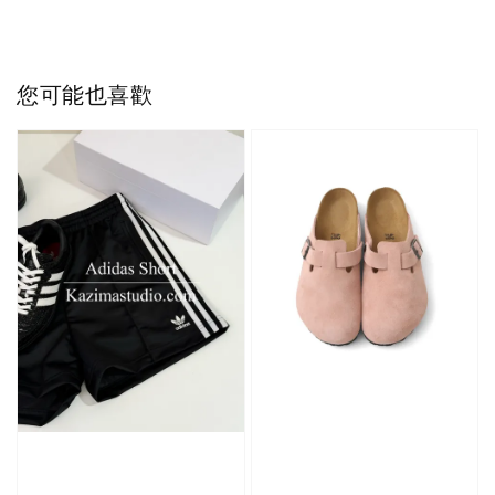
NT$ 220
NT$ 250
-
+
-
+
NT$ 550
NT$ 460
NT$ 580
NT$ 490
您可能也喜歡
加入購物車
加購優惠【單入品牌襪】
瀏覽全部
售完
售完