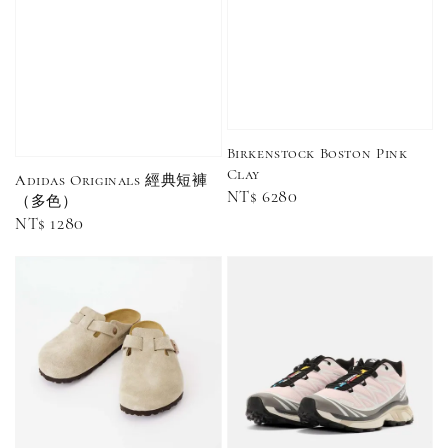
Adidas 
Nike 基本款 長
New Balance 基
三線襪 小
襪 中筒襪 過踝
本款 小Logo 襪
長襪 中筒襪
襪 （黑色／白
子 NB 中筒襪 過
色 黑色 黑
色）
踝襪 長襪 短襪
黑／白／灰（單
入／三入組）
NT$ 180
NT$ 190
Birkenstock Boston Pink
Clay
Adidas Originals 經典短褲
Regular
NT$ 6280
-
+
NT$ 90
（多色）
NT$ 130
price
NT$ 100
Regular
NT$ 1280
NT$ 140
price
加入購物車
加購優惠【CONVERSE鞋帶】