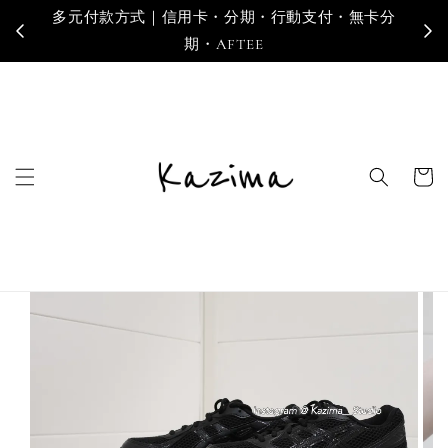
多元付款方式｜信用卡・分期・行動支付・無卡分
寄
期・AFTEE