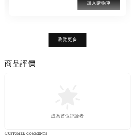
加入購物車
加購優惠【品牌襪子組】
瀏覽更多
瀏覽全部
商品評價
售完
Nike 長襪
New Balance 韓
襪 三入組
國限定 襪子組
色／橘色
燕麥 米灰 白色
Adidas 三葉草
成為首位評論者
／綠色／
粉紫 鵝黃 NB 中
襪子 兩入組（多
粉綠）
筒襪 三入組
色）
Customer comments