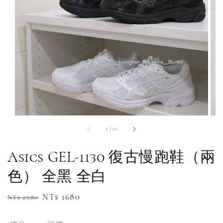
1
/
13
Asics GEL-1130 復古慢跑鞋（兩
色） 全黑 全白
Regular
Sale
NT$ 1680
NT$ 2980
補貨通知請洽客服
price
price