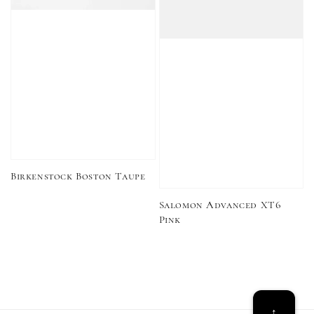
Birkenstock Boston Taupe
Salomon Advanced XT6
Pink
Converse Chuck Taylor 1970 鞋帶 米/白/黑
-
+
NT$ 100
NT$ 150
↑