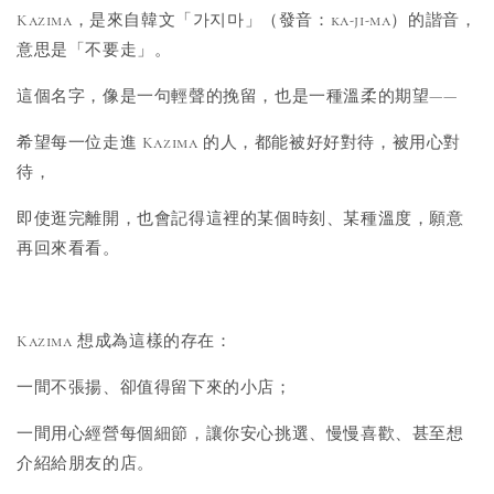
Kazima，是來自韓文「가지마」（發音：ka-ji-ma）的諧音，
意思是「不要走」。
這個名字，像是一句輕聲的挽留，也是一種溫柔的期望——
希望每一位走進 Kazima 的人，都能被好好對待，被用心對
待，
即使逛完離開，也會記得這裡的某個時刻、某種溫度，願意
再回來看看。
Kazima 想成為這樣的存在：
一間不張揚、卻值得留下來的小店；
一間用心經營每個細節，讓你安心挑選、慢慢喜歡、甚至想
介紹給朋友的店。