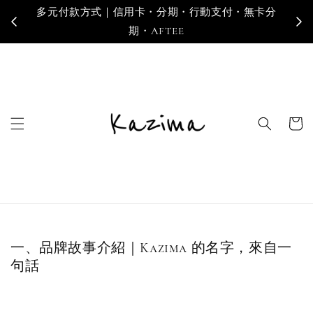
多元付款方式｜信用卡・分期・行動支付・無卡分
寄
期・AFTEE
一、品牌故事介紹｜Kazima 的名字，來自一
句話